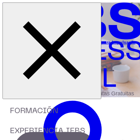
Cerrar menú
Inicio
|
Recursos
|
Descubre las bases y conceptos clave para Impulsar la
Innovación en tu equipo de trabajo
digital
biblioteca
Accede a más de 150 Recursos, Guías,
eBooks,Plantillas, Estudios y Herramientas Gratuitas
FORMACIÓN
EXPERIENCIA IEBS