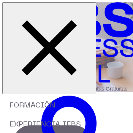
Cerrar menú
Inicio
|
Recursos
|
Webinar: Scrum vs Kanban: diferencias y
recomendaciones de uso
digital
biblioteca
Accede a más de 150 Recursos, Guías,
eBooks,Plantillas, Estudios y Herramientas Gratuitas
FORMACIÓN
EXPERIENCIA IEBS