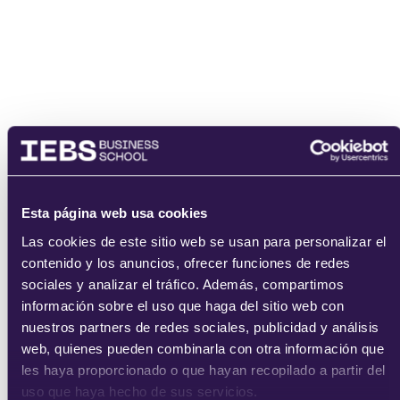
Nombre
Esta página web usa cookies
Email
Las cookies de este sitio web se usan para personalizar el
contenido y los anuncios, ofrecer funciones de redes
sociales y analizar el tráfico. Además, compartimos
información sobre el uso que haga del sitio web con
nuestros partners de redes sociales, publicidad y análisis
He leído y acepto
los
términos del servicio
y la
política de
web, quienes pueden combinarla con otra información que
privacidad
.
les haya proporcionado o que hayan recopilado a partir del
uso que haya hecho de sus servicios.