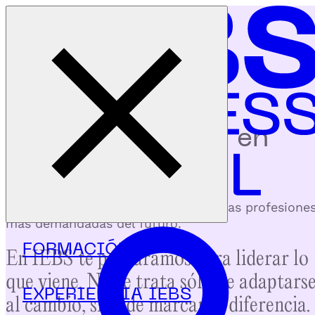
Cerrar menú
Inicio
|
Programas
oferta formativa en
iebs
Toda la formación innovadora para las profesione
más demandadas del futuro.
FORMACIÓN
En IEBS te preparamos para liderar lo
que viene.
No se trata sólo de adaptars
EXPERIENCIA IEBS
al cambio, sino de marcar la diferencia.