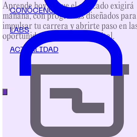
Aprende hoy lo que el mercado exigirá
CONÓCENOS
mañana, con programas diseñados para
impulsar tu carrera y abrirte paso en la
LABS
oportunidades del mundo digital.
ACTUALIDAD
Abrir menú principal