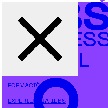
Cerrar menú
Inicio
|
Programas
|
Másters
|
Dirección y Ventas
|
Máster en Dirección Comercial y Marketing
FORMACIÓN
EXPERIENCIA IEBS