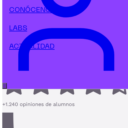
Marketing Digital
CONÓCENOS
Máster en Dirección Comercial y
Marketing
LABS
El Máster de Dirección Comercial que une
Marketing estratégico e IA
ACTUALIDAD
4,7
Abrir menú principal
+1.240 opiniones de alumnos