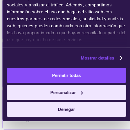
sociales y analizar el tráfico. Además, compartimos
Aprender a hacer
investigaciones de
información sobre el uso que haga del sitio web con
mercados
y conocer las fuentes de
nuestros partners de redes sociales, publicidad y análisis
información necesarias para la toma de
web, quienes pueden combinarla con otra información que
decisiones.
les haya proporcionado o que hayan recopilado a partir del
uso que haya hecho de sus servicios.
Dominar todas las
técnicas de análisis
de datos
para seleccionar
Mostrar detalles
correctamente las técnicas de
investigación más adecuadas para cada
Permitir todas
caso.
Personalizar
Comprender los
elementos básicos de
la comercialización y el marketing
, sus
Denegar
diferentes procesos y su estructura
organizativa.