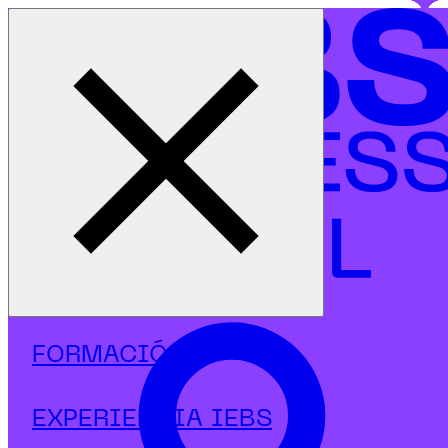
Cerrar menú
Inicio
|
Programas
|
Postgrados
|
Industria 4.0
|
Postgrado en Industria 4.0 Robótica RPA IoT & AI
FORMACIÓN
EXPERIENCIA IEBS