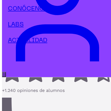
Tecnología
CONÓCENOS
Postgrado en Industria 4.0
Robótica RPA IoT & AI
LABS
El Postgrado de Industria 4.0 más completo con
Robótica RPA IoT y AI
ACTUALIDAD
4,7
Abrir menú principal
+1.240 opiniones de alumnos