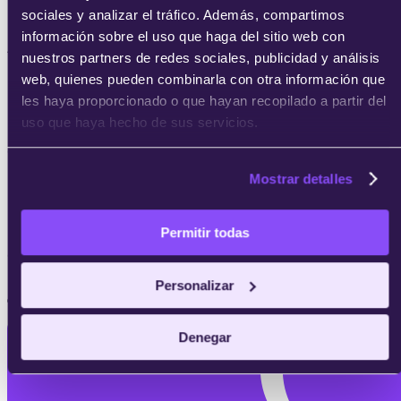
sociales y analizar el tráfico. Además, compartimos
Microsoft certified: Security Operations Analyst
información sobre el uso que haga del sitio web con
Associate (SC-200)
nuestros partners de redes sociales, publicidad y análisis
web, quienes pueden combinarla con otra información que
les haya proporcionado o que hayan recopilado a partir del
uso que haya hecho de sus servicios.
Certificación Microsoft Azure Administrator (AZ-104)
Mostrar detalles
Permitir todas
Certificación Azure Fundamentals (AZ-900)
Personalizar
¿Buscas alguna de estas certificaciones?
Denegar