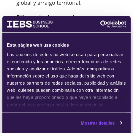
global y arraigo territorial.
Diferencia de mercado:
SanaTerra se articula como un
ecosistema integral, con colaboración
entre entidades del Norte y del Sur
Esta página web usa cookies
global (España, Marruecos, Francia),
Las cookies de este sitio web se usan para personalizar
centros de investigación (CSIC, UM6P,
el contenido y los anuncios, ofrecer funciones de redes
African Genome Center) y redes
sociales y analizar el tráfico. Además, compartimos
internacionales como World
información sobre el uso que haga del sitio web con
nuestros partners de redes sociales, publicidad y análisis
Microbiome Partnership. Un Living Lab
web, quienes pueden combinarla con otra información
es un entorno real donde usuarios,
que les haya proporcionado o que hayan recopilado a
investigadores, empresas y agentes
partir del uso que haya hecho de sus servicios.
sociales colaboran para diseñar, probar
y validar soluciones. En SanaTerra, este
Mostrar detalles
proceso se da: • En el medio rural. •