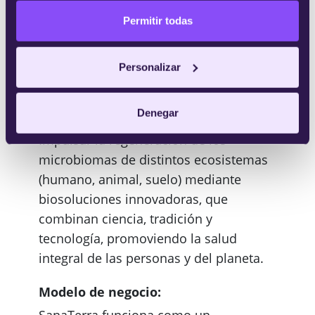
Con participación activa de agricultores,
Permitir todas
científicas, emprendedoras, pacientes y
profesionales de la salud. • Con foco en
impacto real, no solo en innovación
Personalizar
técnica.
Denegar
Necesidad:
Impulsar la regeneración de los
microbiomas de distintos ecosistemas
(humano, animal, suelo) mediante
biosoluciones innovadoras, que
combinan ciencia, tradición y
tecnología, promoviendo la salud
integral de las personas y del planeta.
Modelo de negocio:
SanaTerra funciona como un