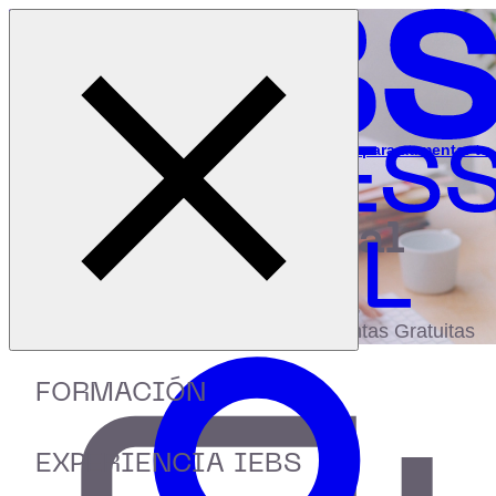
Cerrar menú
Inicio
|
Recursos
|
10 Plataformas de Inteligencia Artificial para aumentar tu
productividad
digital
biblioteca
Accede a más de 150 Recursos, Guías,
eBooks,Plantillas, Estudios y Herramientas Gratuitas
FORMACIÓN
EXPERIENCIA IEBS