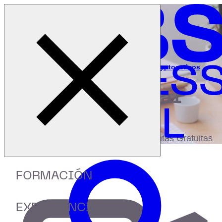
Cerrar menú
Inicio
|
Recursos
|
Webinar: Análisis técnico aplicado a cryptoactivos
digital
biblioteca
Accede a más de 150 Recursos, Guías,
eBooks,Plantillas, Estudios y Herramientas Gratuitas
FORMACIÓN
EXPERIENCIA IEBS