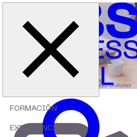
Cerrar menú
Inicio
|
Recursos
|
Big Data en Tiempo Real
digital
biblioteca
Accede a más de 150 Recursos, Guías,
eBooks,Plantillas, Estudios y Herramientas Gratuitas
FORMACIÓN
EXPERIENCIA IEBS