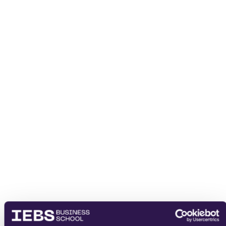
He leído y acepto
los
términos del servicio
y la
política de
privacidad
.
enviar