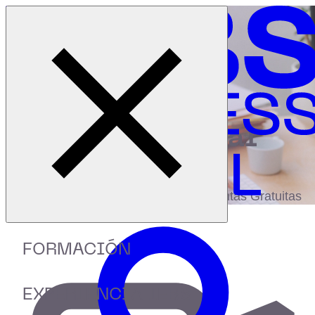
Cerrar menú
Inicio
|
Recursos
|
Cómo hacer una auditoría SEO
digital
biblioteca
Accede a más de 150 Recursos, Guías,
eBooks,Plantillas, Estudios y Herramientas Gratuitas
FORMACIÓN
EXPERIENCIA IEBS