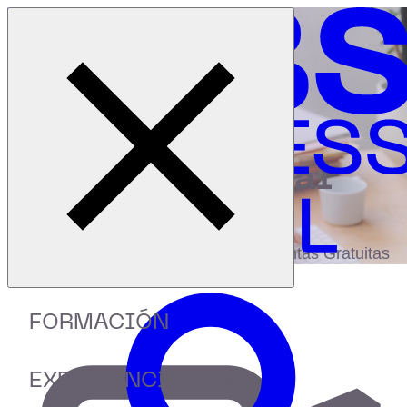
Cerrar menú
Inicio
|
Recursos
|
Cómo invertir para mejorar el futuro
digital
biblioteca
Accede a más de 150 Recursos, Guías,
eBooks,Plantillas, Estudios y Herramientas Gratuitas
FORMACIÓN
EXPERIENCIA IEBS