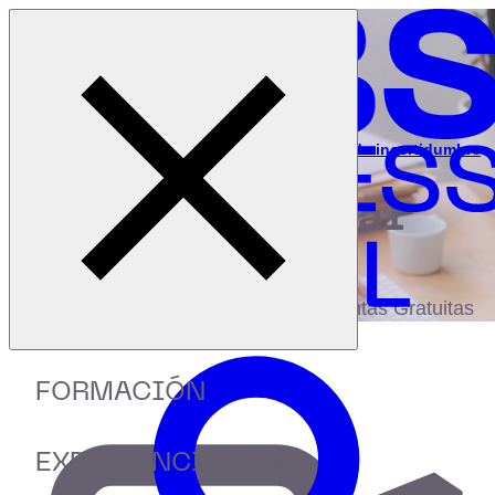
Cerrar menú
Inicio
|
Recursos
|
Creación de escenarios en momentos de incertidumbre
digital
biblioteca
Accede a más de 150 Recursos, Guías,
eBooks,Plantillas, Estudios y Herramientas Gratuitas
FORMACIÓN
EXPERIENCIA IEBS