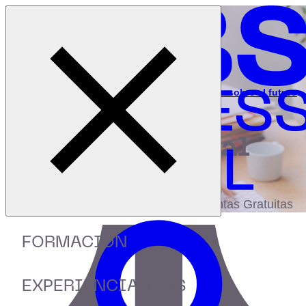
Cerrar menú
Inicio
|
Recursos
|
El futuro del empleo, datos impactantes sobre el futuro
digital (2024)
digital
biblioteca
Accede a más de 150 Recursos, Guías,
eBooks,Plantillas, Estudios y Herramientas Gratuitas
FORMACIÓN
EXPERIENCIA IEBS