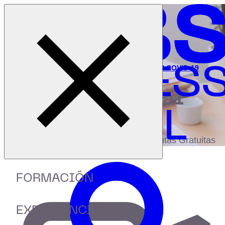
Cerrar menú
Inicio
|
Recursos
|
Financiación alternativa en tiempos del COVID-19
digital
biblioteca
Accede a más de 150 Recursos, Guías,
eBooks,Plantillas, Estudios y Herramientas Gratuitas
FORMACIÓN
EXPERIENCIA IEBS