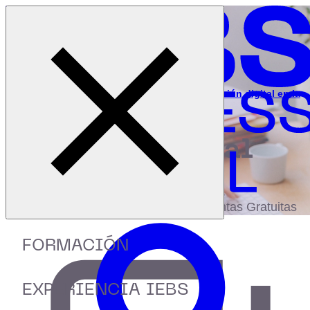
Cerrar menú
Inicio
|
Recursos
|
Guía para hacer un plan de transformación digital en la
empresa
digital
biblioteca
Accede a más de 150 Recursos, Guías,
eBooks,Plantillas, Estudios y Herramientas Gratuitas
FORMACIÓN
EXPERIENCIA IEBS