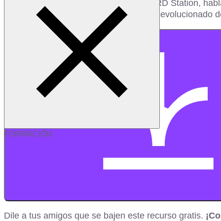
Gabriela Escamilla, field marketing en RD Station, habl
actuales, pero que debe ser regulado y evolucionado d
Descargar recurso
FORMACIÓN
Dile a tus amigos que se bajen este recurso gratis.
¡Co