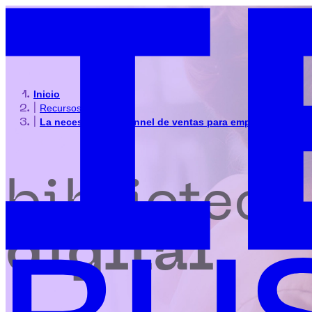
Inicio
|
Recursos
|
La necesidad del funnel de ventas para empresas en tod
biblioteca
digital