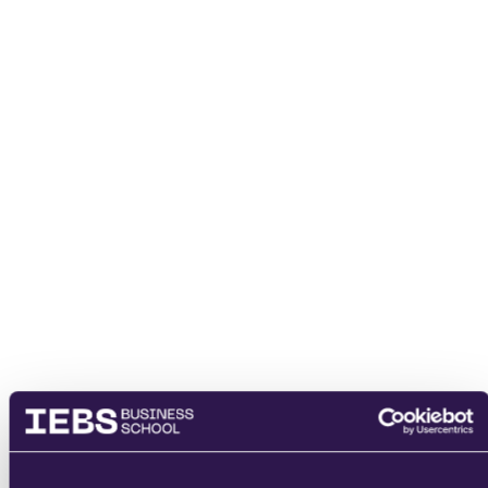
Nombre
Email
He leído y acepto
los
términos del servicio
y la
política de
privacidad
.