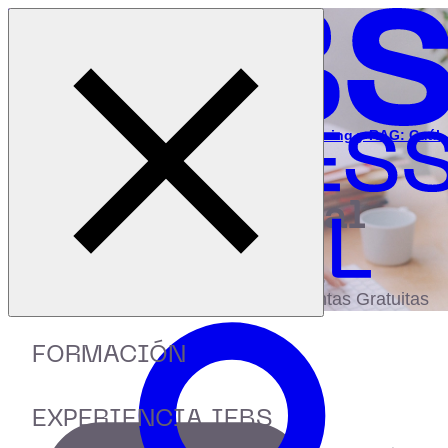
Cerrar menú
Inicio
|
Recursos
|
Webinar: Ajustes de LLMs con Fine-Tuning y RAG: Cuál
elegir y casos
digital
biblioteca
Accede a más de 150 Recursos, Guías,
eBooks,Plantillas, Estudios y Herramientas Gratuitas
FORMACIÓN
EXPERIENCIA IEBS