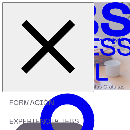
Cerrar menú
Inicio
|
Recursos
|
Webinar: Cómo hacer un análisis del marketing digital de
tu competencia
digital
biblioteca
Accede a más de 150 Recursos, Guías,
eBooks,Plantillas, Estudios y Herramientas Gratuitas
FORMACIÓN
EXPERIENCIA IEBS