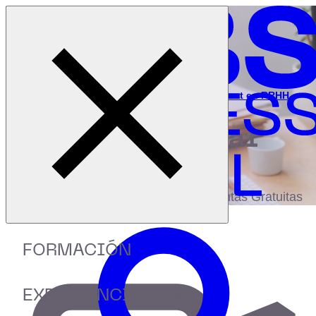
Cerrar menú
Inicio
|
Recursos
|
Webinar: Aplicación de Lean Management en RRHH
digital
biblioteca
Accede a más de 150 Recursos, Guías,
eBooks,Plantillas, Estudios y Herramientas Gratuitas
FORMACIÓN
EXPERIENCIA IEBS