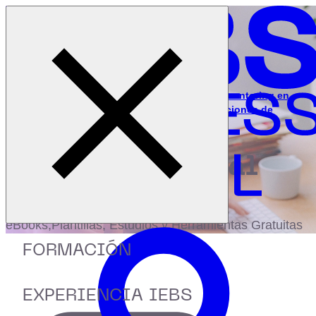
Cerrar menú
Inicio
|
Recursos
|
Webinar: Aplicaciones del coaching y mentoring en
RRHH: El método GROW y las Conversaciones de
desarrollo.
digital
biblioteca
Accede a más de 150 Recursos, Guías,
eBooks,Plantillas, Estudios y Herramientas Gratuitas
FORMACIÓN
EXPERIENCIA IEBS