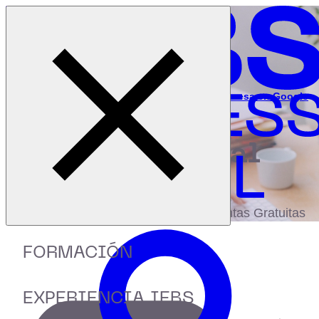
Cerrar menú
Inicio
|
Recursos
|
Webinar: Automatizar la gestión de empresa en Google
My Business
digital
biblioteca
Accede a más de 150 Recursos, Guías,
eBooks,Plantillas, Estudios y Herramientas Gratuitas
FORMACIÓN
EXPERIENCIA IEBS