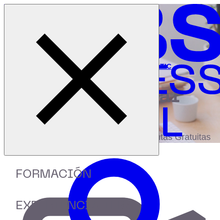
Cerrar menú
Inicio
|
Recursos
|
Webinar: Claves en la evolución de las TIC
digital
biblioteca
Accede a más de 150 Recursos, Guías,
eBooks,Plantillas, Estudios y Herramientas Gratuitas
FORMACIÓN
EXPERIENCIA IEBS