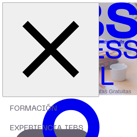
Cerrar menú
Inicio
|
Recursos
|
Webinar: Las claves del futuro de la experiencia de
cliente
digital
biblioteca
Accede a más de 150 Recursos, Guías,
eBooks,Plantillas, Estudios y Herramientas Gratuitas
FORMACIÓN
EXPERIENCIA IEBS