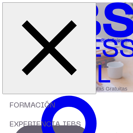
Cerrar menú
Inicio
|
Recursos
|
Webinar: ¿Cómo aplicar para obtener los Rich Snippets
en Google?
digital
biblioteca
Accede a más de 150 Recursos, Guías,
eBooks,Plantillas, Estudios y Herramientas Gratuitas
FORMACIÓN
EXPERIENCIA IEBS