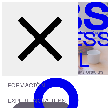
Cerrar menú
Inicio
|
Recursos
|
Webinar: Conecta con tu audiencia con las notificacione
push
digital
biblioteca
Accede a más de 150 Recursos, Guías,
eBooks,Plantillas, Estudios y Herramientas Gratuitas
FORMACIÓN
EXPERIENCIA IEBS