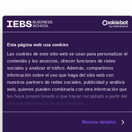
Email
Esta página web usa cookies
Las cookies de este sitio web se usan para personalizar el
contenido y los anuncios, ofrecer funciones de redes
He leído y acepto
los
términos del servicio
y la
política de
sociales y analizar el tráfico. Además, compartimos
privacidad
.
información sobre el uso que haga del sitio web con
nuestros partners de redes sociales, publicidad y análisis
web, quienes pueden combinarla con otra información que
les haya proporcionado o que hayan recopilado a partir del
uso que haya hecho de sus servicios.
enviar
Mostrar detalles