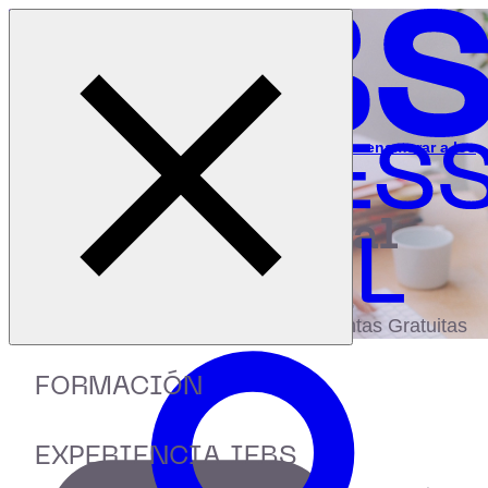
Cerrar menú
Inicio
|
Recursos
|
Webinar: Cómo crear un pitch deck para enamorar a los
inversores
digital
biblioteca
Accede a más de 150 Recursos, Guías,
eBooks,Plantillas, Estudios y Herramientas Gratuitas
FORMACIÓN
EXPERIENCIA IEBS