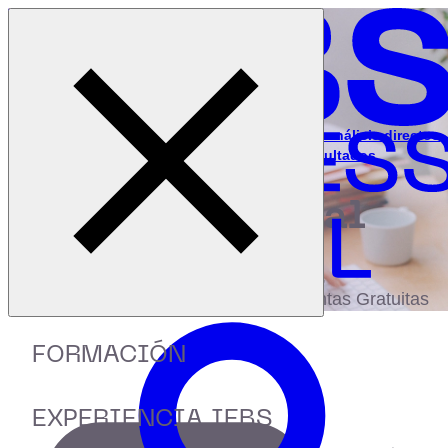
Cerrar menú
Inicio
|
Recursos
|
Data Analytics: indicadores, técnicas y análisis directos
para conocer cómo medir y entender resultados
digital
biblioteca
Accede a más de 150 Recursos, Guías,
eBooks,Plantillas, Estudios y Herramientas Gratuitas
FORMACIÓN
EXPERIENCIA IEBS