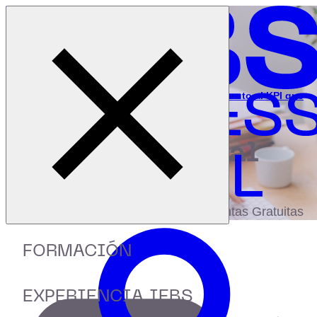
Cerrar menú
Inicio
|
Recursos
|
Data for Decision Makers: Del dato en bruto al KPI que
guía tus decisiones
digital
biblioteca
Accede a más de 150 Recursos, Guías,
eBooks,Plantillas, Estudios y Herramientas Gratuitas
FORMACIÓN
EXPERIENCIA IEBS