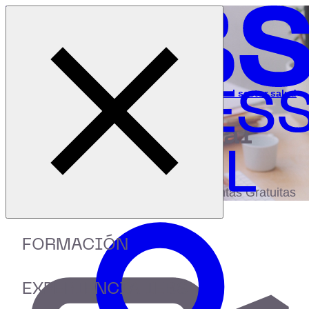
Cerrar menú
Inicio
|
Recursos
|
Webinar: Diseño motivacional aplicado al sector salud
digital
biblioteca
Accede a más de 150 Recursos, Guías,
eBooks,Plantillas, Estudios y Herramientas Gratuitas
FORMACIÓN
EXPERIENCIA IEBS