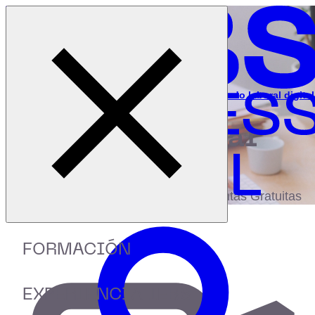
Cerrar menú
Inicio
|
Recursos
|
Cómo dominar las tendencias del mercado laboral digital
digital
biblioteca
Accede a más de 150 Recursos, Guías,
eBooks,Plantillas, Estudios y Herramientas Gratuitas
FORMACIÓN
EXPERIENCIA IEBS