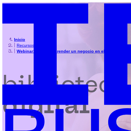
Inicio
|
Recursos
|
Webinar: Cómo emprender un negocio en el medio rural
biblioteca
digital