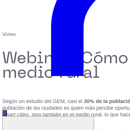
Video
Webinar: Cómo 
medio rural
Según un estudio del GEM, casi el
30% de la poblaci
población de las ciudades es quien más percibe oportun
Abrir menú principal
smart cities
, sino también en el medio rural, lo que ha
Cerrar menú