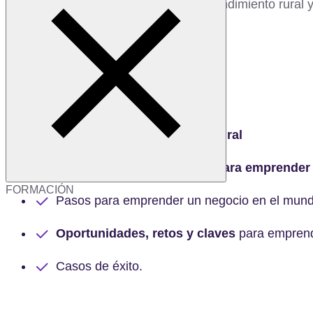
¡Únete a nuestro webinar sobre emprendimiento rural
exitoso en este ámbito!
¿Qué verás en este webinar?
Qué es el
emprendimiento rural
Tipos de negocios rurales para emprender
FORMACIÓN
Pasos para emprender un negocio en el mund
Oportunidades, retos y claves
para emprend
Casos de éxito.