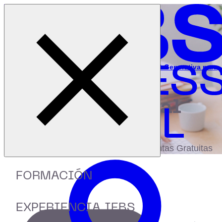
Cerrar menú
Inicio
|
Recursos
|
Webinar: Qué podemos esperar de la IA Generativa para
2024
digital
biblioteca
Accede a más de 150 Recursos, Guías,
eBooks,Plantillas, Estudios y Herramientas Gratuitas
FORMACIÓN
EXPERIENCIA IEBS