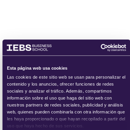
Nombre
Email
Esta página web usa cookies
Las cookies de este sitio web se usan para personalizar el
contenido y los anuncios, ofrecer funciones de redes
sociales y analizar el tráfico. Además, compartimos
información sobre el uso que haga del sitio web con
nuestros partners de redes sociales, publicidad y análisis
He leído y acepto
los
términos del servicio
y la
política de
web, quienes pueden combinarla con otra información que
privacidad
.
les haya proporcionado o que hayan recopilado a partir del
uso que haya hecho de sus servicios.