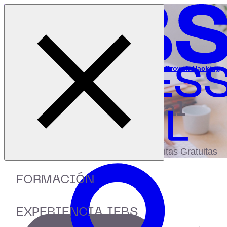
Cerrar menú
Inicio
|
Recursos
|
Webinar: Cómo generar más leads con Growth Hacking
Marketing
digital
biblioteca
Accede a más de 150 Recursos, Guías,
eBooks,Plantillas, Estudios y Herramientas Gratuitas
FORMACIÓN
EXPERIENCIA IEBS