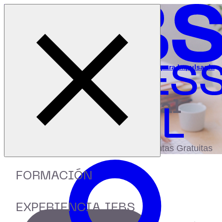
Cerrar menú
Inicio
|
Recursos
|
Descubre las bases y conceptos clave para Impulsar la
Innovación en tu equipo de trabajo
digital
biblioteca
Accede a más de 150 Recursos, Guías,
eBooks,Plantillas, Estudios y Herramientas Gratuitas
FORMACIÓN
EXPERIENCIA IEBS