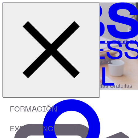
Cerrar menú
Inicio
|
Recursos
|
Webinar: Introducción al Patrocinio en un mundo digital
digital
biblioteca
Accede a más de 150 Recursos, Guías,
eBooks,Plantillas, Estudios y Herramientas Gratuitas
FORMACIÓN
EXPERIENCIA IEBS