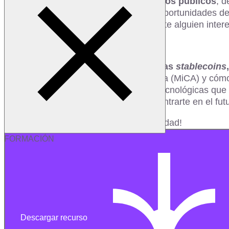
Esta sesión está diseñada para
todos los públicos
, d
has preguntado cómo aprovechar las oportunidades de la
profesional, un estudiante o simplemente alguien inte
prácticos detrás de las
stablecoins
.
En este webinar descubrirás
qué son las
stablecoins
Aprenderás sobre la regulación europea (MiCA) y cómo
y más. También conocerás las bases tecnológicas que l
¡No te pierdas esta oportunidad de adentrarte en el fut
¡Regístrate ahora y no pierdas oportunidad!
FORMACIÓN
Descargar recurso