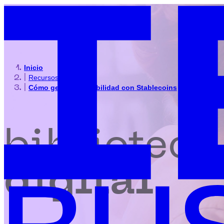
Inicio
|
Recursos
|
Cómo generar rentabilidad con Stablecoins
biblioteca
digital