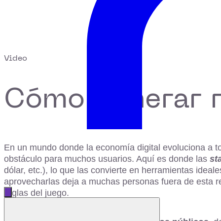
Video
Cómo generar r
En un mundo donde la economía digital evoluciona a tod
obstáculo para muchos usuarios. Aquí es donde las
st
dólar, etc.), lo que las convierte en herramientas ide
aprovecharlas deja a muchas personas fuera de esta re
reglas del juego.
Abrir menú principal
Cerrar menú