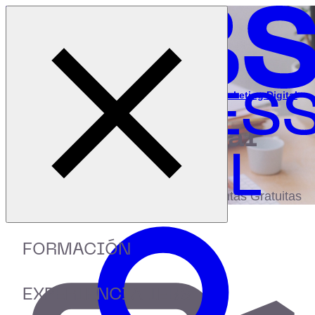
Cerrar menú
Inicio
|
Recursos
|
Webinar: Madtech: La nueva era del Marketing Digital
digital
biblioteca
Accede a más de 150 Recursos, Guías,
eBooks,Plantillas, Estudios y Herramientas Gratuitas
FORMACIÓN
EXPERIENCIA IEBS