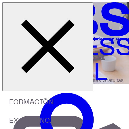
Cerrar menú
Inicio
|
Recursos
|
Webinar: Plan de bienvenida para trabajadores en remot
digital
biblioteca
Accede a más de 150 Recursos, Guías,
eBooks,Plantillas, Estudios y Herramientas Gratuitas
FORMACIÓN
EXPERIENCIA IEBS