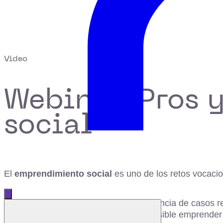
Video
Webinar: Pros 
social
El
emprendimiento social
es uno de los retos vocacio
Abrir menú principal
En este webinar veremos, con la referencia de casos r
Cerrar menú
sobre todo aprenderemos que sí es posible emprender 