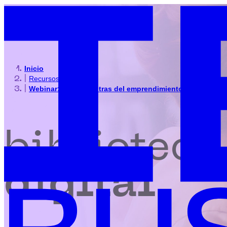
Inicio
|
Recursos
|
Webinar: Pros y contras del emprendimiento social
biblioteca
digital