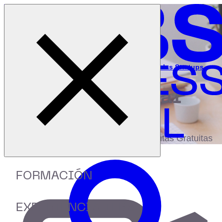
Cerrar menú
Inicio
|
Recursos
|
Webinar: Razones por las que fracasan las Startups
digital
biblioteca
Accede a más de 150 Recursos, Guías,
eBooks,Plantillas, Estudios y Herramientas Gratuitas
FORMACIÓN
EXPERIENCIA IEBS