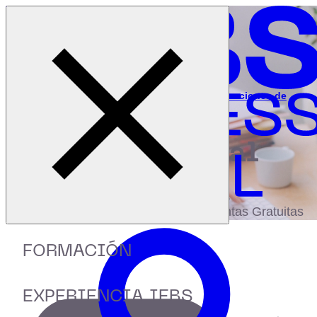
Cerrar menú
Inicio
|
Recursos
|
Webinar: Cómo salir ileso de las penalizaciones de
Google
digital
biblioteca
Accede a más de 150 Recursos, Guías,
eBooks,Plantillas, Estudios y Herramientas Gratuitas
FORMACIÓN
EXPERIENCIA IEBS