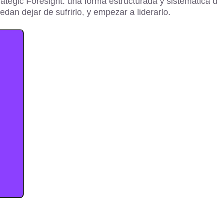
ategic Foresight:
una forma estructurada y sistemática de
uedan
dejar de sufrirlo, y empezar a liderarlo.