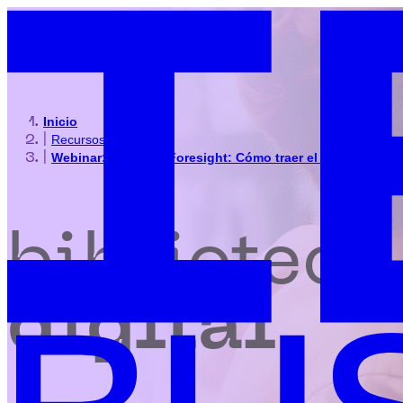
Inicio
|
Recursos
|
Webinar: Strategic Foresight: Cómo traer el futuro al pr
biblioteca
digital