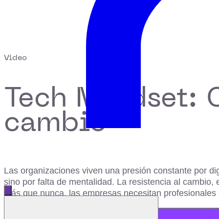
Video
Tech Mindset: 
cambio
Las organizaciones viven una presión constante por digi
sino por falta de mentalidad. La resistencia al cambio, 
Abrir menú principal
más que nunca, las empresas necesitan profesionales 
Cerrar menú