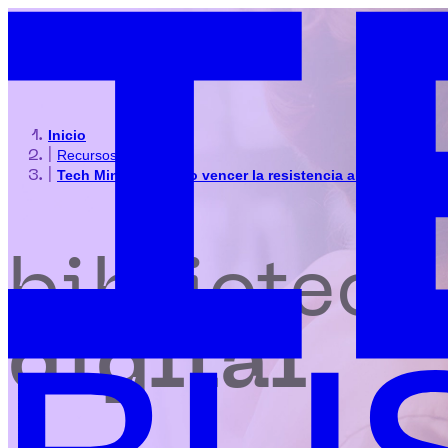
Inicio
|
Recursos
|
Tech Mindset: Cómo vencer la resistencia al cambio
biblioteca
digital