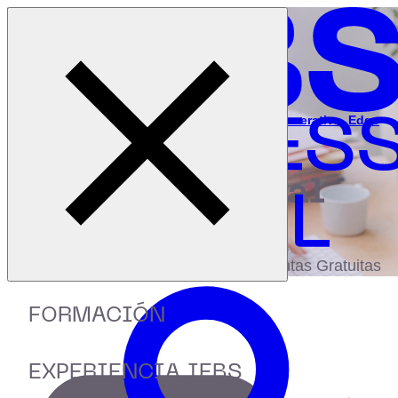
Cerrar menú
Inicio
|
Recursos
|
La hoja de ruta del data moderno: IA Generativa, Edge
Computing y Data Mesh
digital
biblioteca
Accede a más de 150 Recursos, Guías,
eBooks,Plantillas, Estudios y Herramientas Gratuitas
FORMACIÓN
EXPERIENCIA IEBS