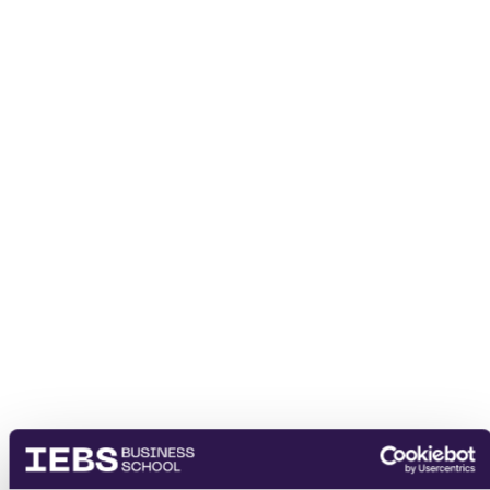
Nombre
Email
He leído y acepto
los
términos del servicio
y la
política de