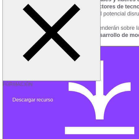
Está especialmente pensado para
directores de tecn
tendencias tecnológicas y aprovechar el potencial disru
Durante esta sesión, los asistentes aprenderán sobre 
el
avance en la automatización, el desarrollo de m
y vídeo
.
FORMACIÓN
Descargar recurso