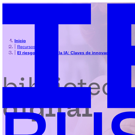
Inicio
|
Recursos
|
El riesgo de ignorar la IA: Claves de innovación y conti
biblioteca
digital