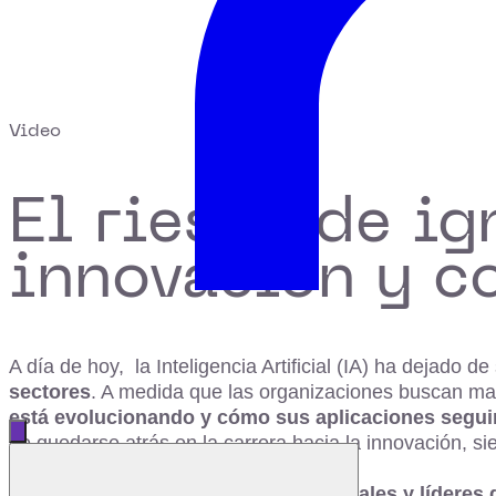
Video
El riesgo de ig
innovación y c
A día de hoy, la Inteligencia Artificial (IA) ha dejado
sectores
. A medida que las organizaciones buscan ma
está evolucionando y cómo sus aplicaciones segui
Abrir menú principal
de quedarse atrás en la carrera hacia la innovación, s
Cerrar menú
Este webinar está
dirigido a profesionales y lídere