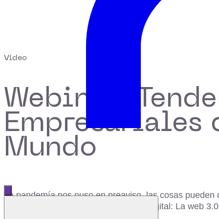
Video
Webinar: Tende
Empresariales 
Mundo
Abrir menú principal
La pandemía nos puso en preaviso, las cosas pueden ca
Cerrar menú
de salida para una nueva revolución digital: La web 3.0