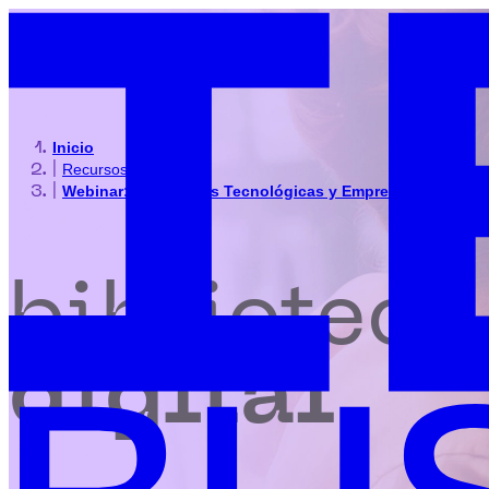
Inicio
|
Recursos
|
Webinar: Tendencias Tecnológicas y Empresariales que 
biblioteca
digital