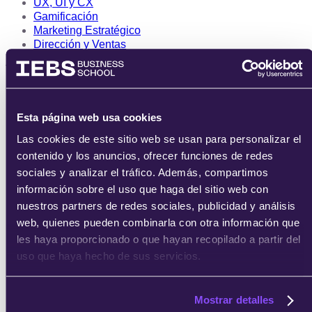
UX, UI y CX
Gamificación
Marketing Estratégico
Dirección y Ventas
Tecnología
Blockchain
Fintech
Esta página web usa cookies
Ciberseguridad
Industria 4.0
Las cookies de este sitio web se usan para personalizar el
Programación
contenido y los anuncios, ofrecer funciones de redes
sociales y analizar el tráfico. Además, compartimos
Por programa
información sobre el uso que haga del sitio web con
Másters
nuestros partners de redes sociales, publicidad y análisis
Postgrados
web, quienes pueden combinarla con otra información que
Programas focalizados
les haya proporcionado o que hayan recopilado a partir del
Cursos
uso que haya hecho de sus servicios.
Sobre IEBS
Becas y ayudas
Mostrar detalles