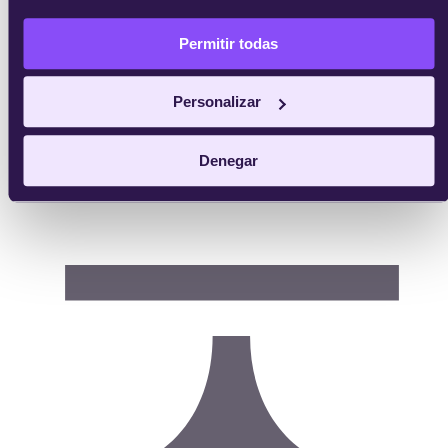
Metodología
Proceso de admisión
Responsabilidad social
Permitir todas
Alumni Xperience
Faculty Xperience
Personalizar
Opiniones de IEBS
Trabaja con nosotros
Quiero ser profesor
Denegar
Contacta con nosotros
Quiero ser partner