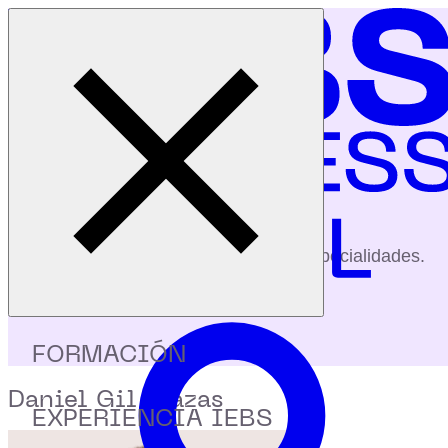
Cerrar menú
Inicio
|
Profesores
|
Daniel Gil Plazas
profesores
Conoce a nuestros profesores y sus especialidades.
FORMACIÓN
Daniel Gil Plazas
EXPERIENCIA IEBS