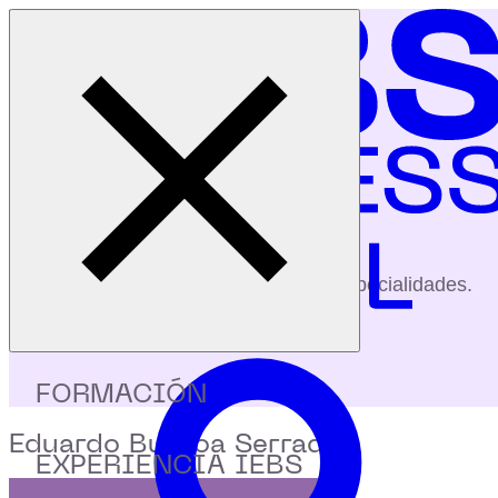
Cerrar menú
Inicio
|
Profesores
|
Eduardo Burgoa Serrada
profesores
Conoce a nuestros profesores y sus especialidades.
FORMACIÓN
Eduardo Burgoa Serrada
EXPERIENCIA IEBS