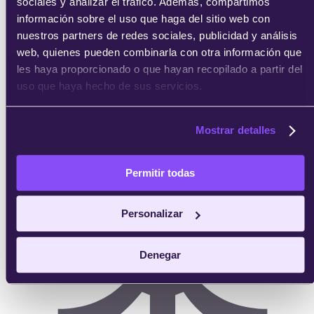
sociales y analizar el tráfico. Además, compartimos
Responsabilidad social
información sobre el uso que haga del sitio web con
Alumni Xperience
Faculty Xperience
nuestros partners de redes sociales, publicidad y análisis
Opiniones de IEBS
web, quienes pueden combinarla con otra información que
Trabaja con nosotros
les haya proporcionado o que hayan recopilado a partir del
Quiero ser profesor
uso que haya hecho de sus servicios.
Contacta con nosotros
Quiero ser partner
Mostrar detalles
Permitir todas
Personalizar
Denegar