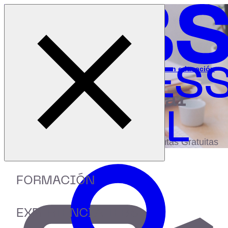
Cerrar menú
Inicio
|
Recursos
|
Webinar: Diseño motivacional aplicado en educación
digital
biblioteca
Accede a más de 150 Recursos, Guías,
eBooks,Plantillas, Estudios y Herramientas Gratuitas
FORMACIÓN
EXPERIENCIA IEBS