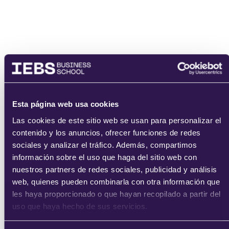
Nombre
Email
Esta página web usa cookies
Las cookies de este sitio web se usan para personalizar el
contenido y los anuncios, ofrecer funciones de redes
sociales y analizar el tráfico. Además, compartimos
información sobre el uso que haga del sitio web con
He leído y acepto
los
términos del servicio
y la
política de
nuestros partners de redes sociales, publicidad y análisis
privacidad
.
web, quienes pueden combinarla con otra información que
les haya proporcionado o que hayan recopilado a partir del
uso que haya hecho de sus servicios.